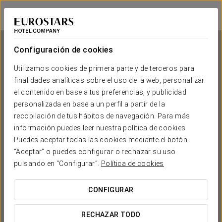
Crisol Chiclana
CÁDIZ - CHICLANA DE LA FRONTERA
Iniciar sesión e
Configuración de cookies
Utilizamos cookies de primera parte y de terceros para
finalidades analíticas sobre el uso de la web, personalizar
Crisol Chiclana
el contenido en base a tus preferencias, y publicidad
personalizada en base a un perfil a partir de la
CÁDIZ - CHICLANA DE LA FRONTERA
recopilación de tus hábitos de navegación. Para más
información puedes leer nuestra política de cookies.
Puedes aceptar todas las cookies mediante el botón
“Aceptar” o puedes configurar o rechazar su uso
pulsando en “Configurar”.
Política de cookies
CONFIGURAR
¿CUÁNDO QUIERES IR?


RECHAZAR TODO