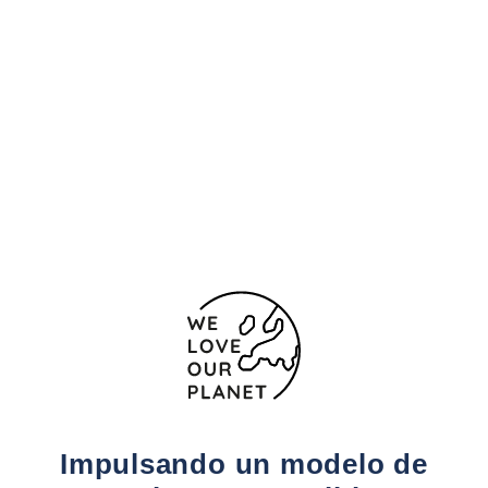
Ubicación y contacto
Plaza de Andalucía, 1
Cádiz - Chiclana de la
Frontera
11130 España
956 403906
Formulario de contacto
Impulsando un modelo de