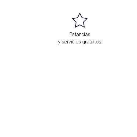
Estancias
y servicios gratuitos
Ubicación y contacto
16 Rue Hélène Vagliano
Cannes
06400 Francia
+33 4 23110255