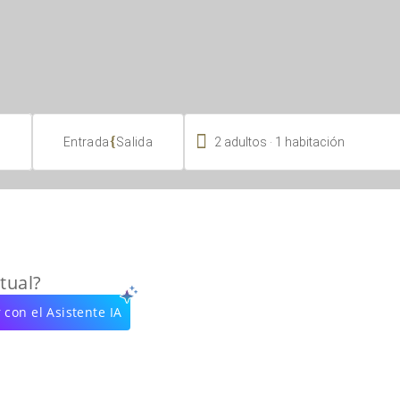

.
{
2
adultos
1
habitación
Entrada
Salida
tual?
 con el Asistente IA