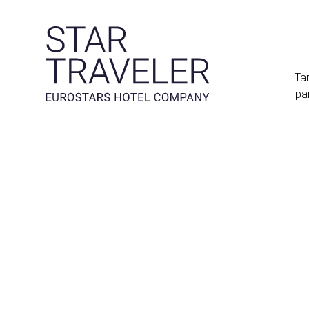
Tar
pa