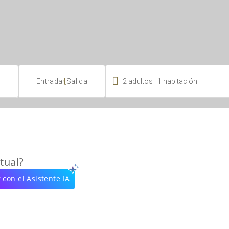

.
{
2
adultos
1
habitación
Entrada
Salida
tual?
 con el Asistente IA