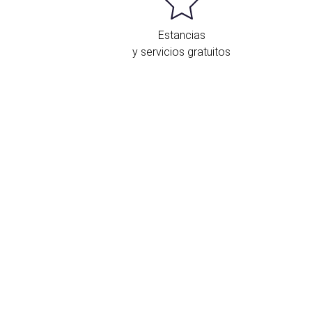
Estancias
y servicios gratuitos
Ubicación y contacto
Tenor Iribarne, 15
Almería
04001 España
+34950261934
Formulario de contacto