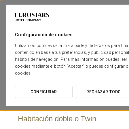
Eurostars Hotel Company
España
Las Palmas De Gran Canaria
Cris
Configuración de cookies
El confort y descanso que ne
Utilizamos cookies de primera parte y de terceros para final
contenido en base a tus preferencias, y publicidad personali
El Crisol Alisios Canteras dispone de 67 luminosas habita
hábitos de navegación. Para más información puedes leer n
madera, aire acondicionado y conexión Wi-Fi gratuita. Al
cookies mediante el botón “Aceptar” o puedes configurar o
privado, una opción ideal para disfrutar de excelentes vista
cookies
El Crisol Alisios Canteras cuenta con
6 habitaciones indi
dobles con cama matrimonial
,
2 habitaciones familiare
CONFIGURAR
RECHAZAR TODO
Habitación doble o Twin