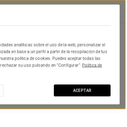
ol Alisios Canteras
Habitaciones
cesitas
idades analíticas sobre el uso de la web, personalizar el
zada en base a un perfil a partir de la recopilación de tus
ciones, todas ellas equipadas con TV LCD, escritorio de
uestra política de cookies. Puedes aceptar todas las
gunas de las estancias disponen también de balcón
 rechazar su uso pulsando en “Configurar”.
Política de
s de la ciudad.
viduales
,
45 habitaciones twin
,
10 habitaciones
s
y
2 Junior Suites
.
ACEPTAR
DIMENSIONES
28