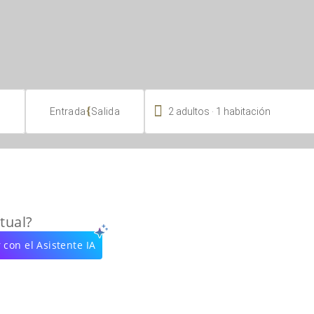

.
{
2
adultos
1
habitación
Entrada
Salida
tual?
 con el Asistente IA