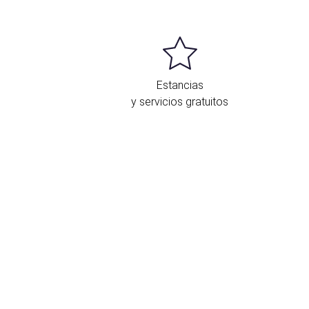
Estancias
y servicios gratuitos
Ubicación y contacto
Estrada Ourense – Ponferrada, km. 45
Ourense - Esgos
32720 España