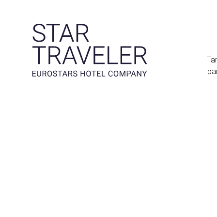
Tar
pa