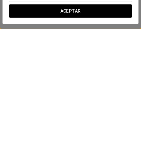
ACEPTAR
Osito Aury
VER PRODUCTO