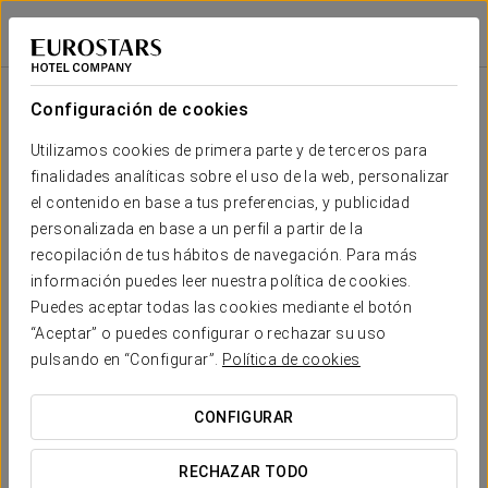
Áurea Boutique
Áurea Toledo
TOLEDO
Iniciar sesión e
Áurea Boutique
Configuración de cookies
Hemos preparado una exclusiva colección de
recuerdos para que disfrutes de la esencia de
Utilizamos cookies de primera parte y de terceros para
Áurea Hotels en tu hogar
finalidades analíticas sobre el uso de la web, personalizar
el contenido en base a tus preferencias, y publicidad
personalizada en base a un perfil a partir de la
recopilación de tus hábitos de navegación. Para más
información puedes leer nuestra política de cookies.
Puedes aceptar todas las cookies mediante el botón
“Aceptar” o puedes configurar o rechazar su uso
pulsando en “Configurar”.
Política de cookies
Albornoz bordado
CONFIGURAR
VER PRODUCTO
RECHAZAR TODO