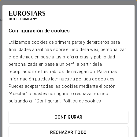
Apartamentos Suite The Way
LEÓN - ASTORGA
Iniciar sesión e
Acceso Spa Vía De La Plata
Configuración de cookies
Utilizamos cookies de primera parte y de terceros para
finalidades analíticas sobre el uso de la web, personalizar
el contenido en base a tus preferencias, y publicidad
personalizada en base a un perfil a partir de la
recopilación de tus hábitos de navegación. Para más
información puedes leer nuestra política de cookies.
Puedes aceptar todas las cookies mediante el botón
“Aceptar” o puedes configurar o rechazar su uso
Desde 12 €
Acceso spa Vía de la Plata
pulsando en “Configurar”.
Política de cookies
Esta magnífica promoción relajante incluye acceso al
CONFIGURAR
circuito de spa en el Eurostars Vía de la Plata, para sacar el
mayor provecho a tu estancia con nosotros.
RECHAZAR TODO