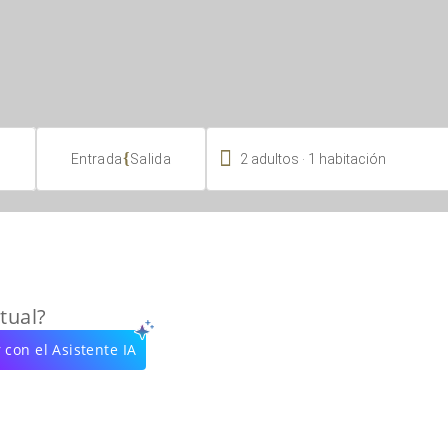

.
{
2
adultos
1
habitación
Entrada
Salida
tual?
 con el Asistente IA