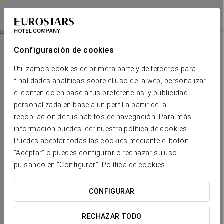
Apartahotel Exe Campus San Mamés
LEÓN
Iniciar sesión e
Promociones
Configuración de cookies
Promociones
Utilizamos cookies de primera parte y de terceros para
finalidades analíticas sobre el uso de la web, personalizar
el contenido en base a tus preferencias, y publicidad
personalizada en base a un perfil a partir de la
recopilación de tus hábitos de navegación. Para más
Experiencia romántica
información puedes leer nuestra política de cookies.
Puedes aceptar todas las cookies mediante el botón
15€
“Aceptar” o puedes configurar o rechazar su uso
pulsando en “Configurar”.
Política de cookies
VER OFERTA
CONFIGURAR
RECHAZAR TODO