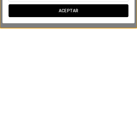
ACEPTAR
Casa Botines
9 € por persona
VER OFERTA