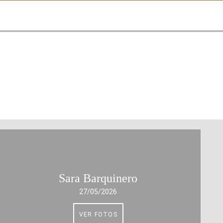
INICIO
EDICIONES ANTERIORES
PRENSA
CONOCE EL PROYECTO
GALERIA
Sara Barquinero
27/05/2026
VER FOTOS