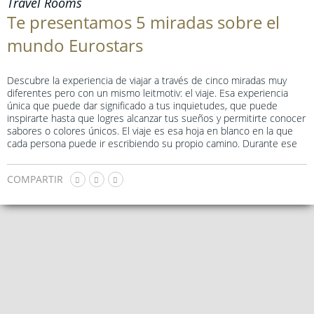
Travel Rooms
Te presentamos 5 miradas sobre el
mundo Eurostars
Descubre la experiencia de viajar a través de cinco miradas muy
diferentes pero con un mismo leitmotiv: el viaje. Esa experiencia
única que puede dar significado a tus inquietudes, que puede
inspirarte hasta que logres alcanzar tus sueños y permitirte conocer
sabores o colores únicos. El viaje es esa hoja en blanco en la que
cada persona puede ir escribiendo su propio camino. Durante ese
largo camino, es fundamental elegir bien dónde quedarte para
sentirte como en casa. El viaje se convierte aquí en un punto en
COMPARTIR
común para estos cinco perfiles aparentemente muy distintos, pero
a la vez estrechamente relacionados. Cada uno de ellos encarna los
valores que mejor definen la marca
Eurostars Hotels
: arte,
lifestyle
,
business
, gastronomía y cultura. Todos ellos forman parte de
nosotros, todas ellas forman parte de ti