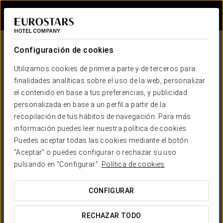
Iniciar sesión e
Configuración de cookies
Utilizamos cookies de primera parte y de terceros para
EUROSTARS PRESENTA
finalidades analíticas sobre el uso de la web, personalizar
Travel Rooms
el contenido en base a tus preferencias, y publicidad
personalizada en base a un perfil a partir de la
Miradas by Eurostars Hotels
recopilación de tus hábitos de navegación. Para más
información puedes leer nuestra política de cookies.
Puedes aceptar todas las cookies mediante el botón
“Aceptar” o puedes configurar o rechazar su uso
Bonjour Paris
Reach the top
Cuadernos de
pulsando en “Configurar”.
Política de cookies
viaje
by Lovely Pepa
by Álex González
by Alfredo Conde
CONFIGURAR
RECHAZAR TODO