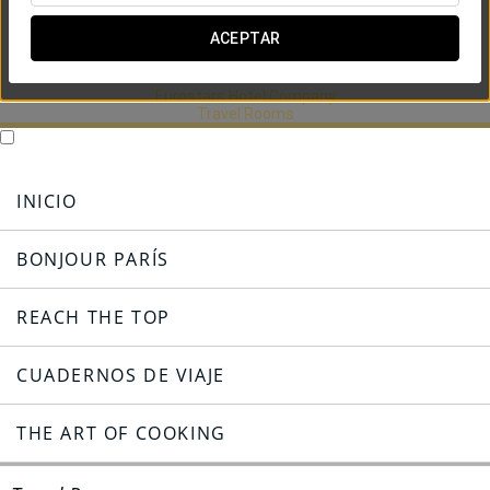
The Art of
Cooking
ACEPTAR
by Keiko Ogawa
Eurostars Hotel Company
Travel Rooms
VER MÁS
INICIO
INICIO
BONJOUR PARÍS
REACH THE TOP
CUADERNOS DE VIAJE
THE ART OF COOKING