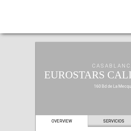
CASABLANC
EUROSTARS CAL
160 Bd de La Mecq
OVERVIEW
SERVICIOS