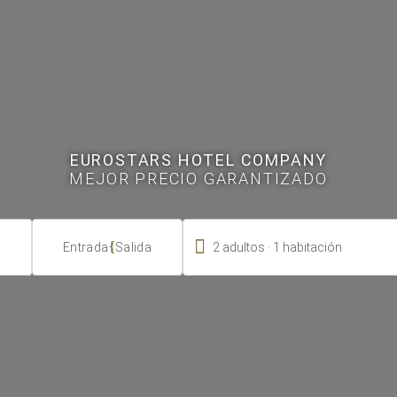
EUROSTARS HOTEL COMPANY
MEJOR PRECIO GARANTIZADO

.
{
2
adultos
1
habitación
Entrada
Salida