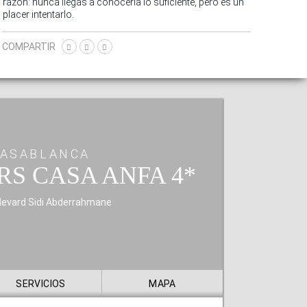
razón: nunca llegas a conocerla lo suficiente, pero es un
placer intentarlo.
COMPARTIR
ASABLANCA
RS CASA ANFA
levard Sidi Abderrahmane
SERVICIOS
MAPA