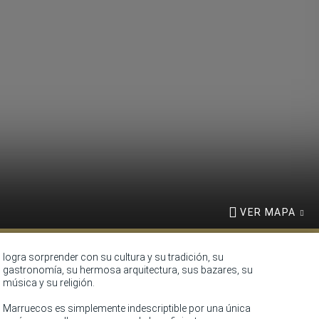
VER MAPA
logra sorprender con su cultura y su tradición, su
gastronomía, su hermosa arquitectura, sus bazares, su
música y su religión.
Marruecos es simplemente indescriptible por una única