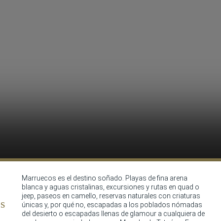
Marruecos es el destino soñado. Playas de fina arena
blanca y aguas cristalinas, excursiones y rutas en quad o
jeep, paseos en camello, reservas naturales con criaturas
s
únicas y, por qué no, escapadas a los poblados nómadas
del desierto o escapadas llenas de glamour a cualquiera de