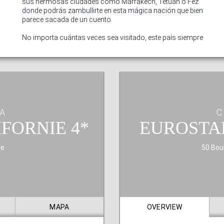
sus hermosas ciudades como Marrakech, Tetuán o Fez
donde podrás zambullirte en esta mágica nación que bien
parece sacada de un cuento.
No importa cuántas veces sea visitado, este país siempre
A
C
IFORNIE
EUROSTA
ue
50 Bou
MAPA
OVERVIEW