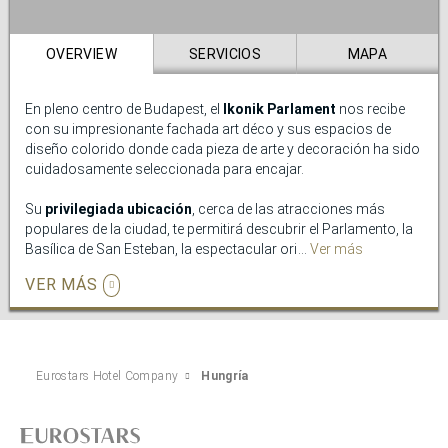
OVERVIEW
SERVICIOS
MAPA
En pleno centro de Budapest, el
Ikonik Parlament
nos recibe
con su impresionante fachada art déco y sus espacios de
diseño colorido donde cada pieza de arte y decoración ha sido
cuidadosamente seleccionada para encajar.
Su
privilegiada ubicación
, cerca de las atracciones más
populares de la ciudad, te permitirá descubrir el Parlamento, la
Basílica de San Esteban, la espectacular orilla del Danubio y
Ver más
muchas otras maravillas declaradas Patrimonio de la
VER MÁS
Humanidad.
Relájate en la
zona
wellness
, un verdadero oasis de bienestar
donde podrás descansar y renovarte.
Eurostars Hotel Company
Hungría