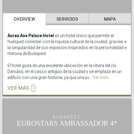
OVERVIEW
SERVICIOS
MAPA
Áurea Ana Palace Hotel
es un hotel único que permite al
huésped conectar con la riqueza cultural de la ciudad, gracias a
la singularidad de sus espacios inspirados en la personalidad e
historia de Budapest.
El hotel goza de una excelente ubicación en la ribera del río
Danubio, en el casco antiguo de la ciudad y se emplaza en un
edificio con una gran historia, ya que una parte fue construido
Ver más
en 1847, con un estilo originalmente neoclásico; y otra parte en
VER MÁS
1895 como sede de la Delegación Austríaca.
Además de sus estancias luminosas y con carácter, Áurea Ana
Palace Hotel dispone de un
restaurante
, ideal para comenzar
el día con un variado desayuno bufet, y un
gimnasio
, para
BUDAPEST
continuar con tus rutinas de entrenamiento mientras viajas.
EUROSTARS AMBASSADOR