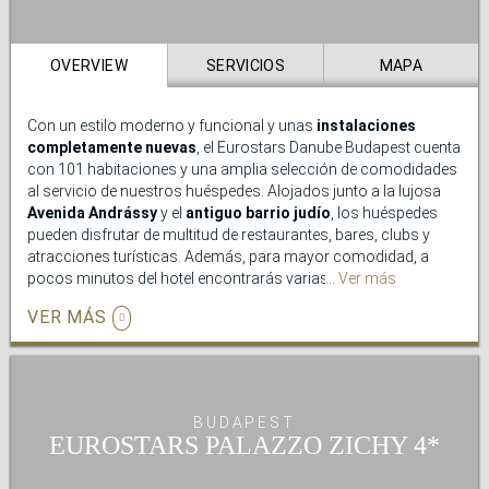
OVERVIEW
SERVICIOS
MAPA
Con un estilo moderno y funcional y unas
instalaciones
completamente nuevas
, el Eurostars Danube Budapest cuenta
con 101 habitaciones y una amplia selección de comodidades
al servicio de nuestros huéspedes. Alojados junto a la lujosa
Avenida Andrássy
y el
antiguo barrio judío
, los huéspedes
pueden disfrutar de multitud de restaurantes, bares, clubs y
atracciones turísticas. Además, para mayor comodidad, a
pocos minutos del hotel encontrarás varias paradas de
Ver más
metro
o autobús
.
VER MÁS
En el Eurostars Danube Budapest nos preocupamos por
ofrecerte los
mejores servicios
para tu estancia, por eso
disponemos de recepción 24 horas, servicio de traslados al
aeropuerto (con cargo adicional) o desayuno bufet cada
BUDAPEST
mañana. Además, todas las habitaciones se encuentran
EUROSTARS PALAZZO ZICHY
perfectamente equipadas y decoradas para satisfacer tus
necesidades. Tras un día de turismo por la ciudad de Budapest,