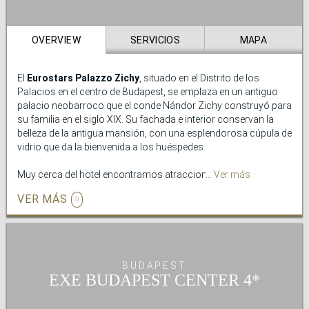
descubre el bar del hotel.
OVERVIEW
SERVICIOS
MAPA
El
Eurostars Palazzo Zichy
, situado en el Distrito de los
Palacios en el centro de Budapest, se emplaza en un antiguo
palacio neobarroco que el conde Nándor Zichy construyó para
su familia en el siglo XIX. Su fachada e interior conservan la
belleza de la antigua mansión, con una esplendorosa cúpula de
vidrio que da la bienvenida a los huéspedes.
Muy cerca del hotel encontramos atracciones como el Museo
Ver más
Nacional Húngaro, la Gran Sinagoga, el Gran Mercado y el
VER MÁS
Centro Conmemorativo del Holocausto, por lo que los
visitantes podrán descubrir fácilmente los encantos de la
ciudad. También la Facultad de Ciencias de la Salud de la
Universidad Semmelweis se ubica a muy poca distancia del
Eurostars Palazzo Zichy.
BUDAPEST
EXE BUDAPEST CENTER
Además, en el Eurostars Palazzo Zichy cuidamos el bienestar
de nuestros clientes ofreciéndoles una
zona
wellness
en la que