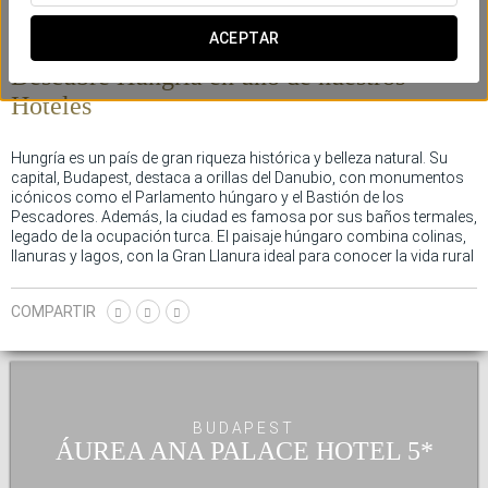
ACEPTAR
Eurostars Hotel Company en Hungría
Descubre Hungría en uno de nuestros
Hoteles
Hungría es un país de gran riqueza histórica y belleza natural. Su
capital, Budapest, destaca a orillas del Danubio, con monumentos
icónicos como el Parlamento húngaro y el Bastión de los
Pescadores. Además, la ciudad es famosa por sus baños termales,
legado de la ocupación turca. El paisaje húngaro combina colinas,
llanuras y lagos, con la Gran Llanura ideal para conocer la vida rural
y degustar su gastronomía, especialmente sus vinos de Tokaj.
Hungría también es un referente musical y literario, con figuras
COMPARTIR
como Bartók y Liszt. Su patrimonio cultural y paisajístico la
convierte en un destino único.
BUDAPEST
ÁUREA ANA PALACE HOTEL