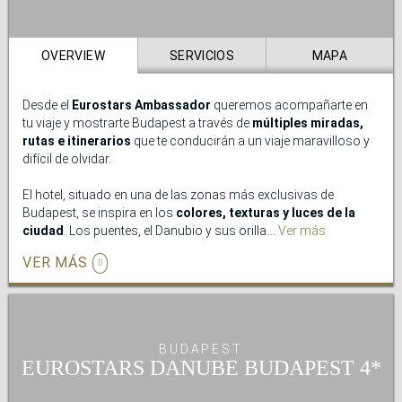
OVERVIEW
SERVICIOS
MAPA
Desde el
Eurostars Ambassador
queremos acompañarte en
tu viaje y mostrarte Budapest a través de
múltiples miradas,
rutas e itinerarios
que te conducirán a un viaje maravilloso y
difícil de olvidar.
El hotel, situado en una de las zonas más exclusivas de
Budapest, se inspira en los
colores, texturas y luces de la
ciudad
. Los puentes, el Danubio y sus orillas, las esculturas y
Ver más
la arquitectura que conforman el paisaje de Budapest se
VER MÁS
encuentras presentes en nuestros espacios, en los que te
sentirás un habitante más de una ciudad que no deja a nadie
indiferente.
El hotel cuenta con una
terraza ajardinada exterior
y una
BUDAPEST
completa
área wellness
dotada con sauna, baño turco y
EUROSTARS DANUBE BUDAPEST
gimnasio, un oasis de relajación en pleno centro de la ciudad.