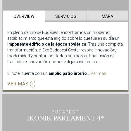
disfrutar de masajes y un completo
gimnasio
en el que
continuar con sus rutinas de ejercicio.
OVERVIEW
SERVICIOS
MAPA
En pleno centro de Budapest encontramos un moderno
establecimiento que está erigido sobre lo que fue en su día un
imponente edificio de la época soviética
. Tras una completa
transformación, el Exe Budapest Center respira innovación,
modernidad y confort por todos sus poros. Una fusión de
tradición e innovación que no te dejará indiferente.
El hotel cuenta con un
amplio patio interior
al que se asoman
Ver más
buena parte de sus habitaciones y que proporciona un relajante
VER MÁS
espacio para descansar tras una larga jornada. Además, el Exe
Budapest Center se convierte en el destino perfecto para los
viajes de negocios y en el
mejor escenario para la
celebración de todo tipo eventos
.
BUDAPEST
Además, también dispone de una
relajante sauna y de
IKONIK PARLAMENT
gimnasio
, perfecto para soltar el estrés de todo el día.