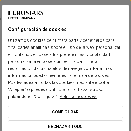
Dorma Saldanha
LISBOA
Iniciar sesión e
Habitaciones
Configuración de cookies
Habitaciones
El confort y descanso que necesitas
Utilizamos cookies de primera parte y de terceros para
finalidades analíticas sobre el uso de la web, personalizar
el contenido en base a tus preferencias, y publicidad
Las
habitaciones
del
Dorma Saldanha
son un reflejo de la Lisboa
moderna. Amplias, de estilo actual y con toques de diseño, cada
personalizada en base a un perfil a partir de la
estancia tiene su personalidad propia.
recopilación de tus hábitos de navegación. Para más
información puedes leer nuestra política de cookies.
La variada gama de
servicios y comodidades
hace que las
Puedes aceptar todas las cookies mediante el botón
estancias se adapten a las necesidades de cada tipo de huésped,
“Aceptar” o puedes configurar o rechazar su uso
tanto los que vienen a la capital portuguesa por
turismo
como
pulsando en “Configurar”.
para los que se desplazan por
Política de cookies
negocios
.
SERVICIOS DESTACADOS
CONFIGURAR
RECHAZAR TODO
Habitaciones