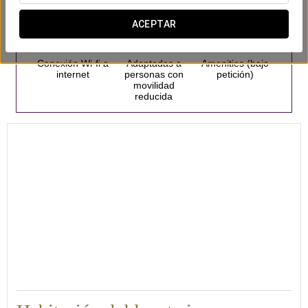
ACEPTAR
Conexión Wi-fi a
Adaptadas a
Amenities (bajo
internet
personas con
petición)
movilidad
reducida