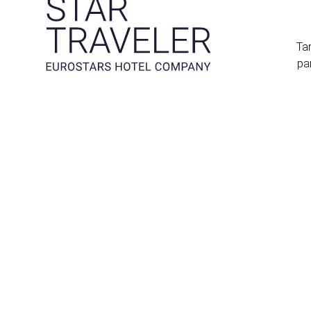
Tar
pa