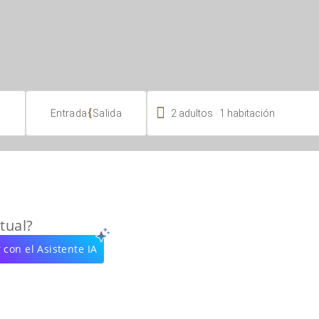

.
{
2
adultos
1
habitación
Entrada
Salida
tual?
 con el Asistente IA