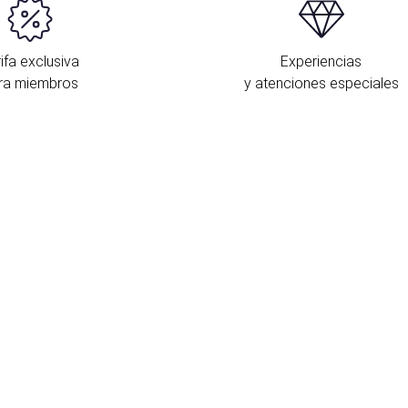
ifa exclusiva
Experiencias
ra miembros
y atenciones especiales
U
E
s
c
y
r