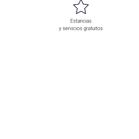
Estancias
y servicios gratuitos
bicación y contacto
l
Dorma Liberdade
disfruta de una
ituación privilegiada en una zona que se
onsidera el
centro de la Lisboa moderna
 que está repleta de cultura y vida
ebosante.