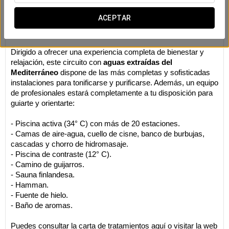
Nuestro spa
ACEPTAR
Descuento exclusivo para clientes alojados sobre toda la
carta de tratamientos de spa y el circuito marino.
Dirigido a ofrecer una experiencia completa de bienestar y
relajación, este circuito con
aguas extraídas del
Mediterráneo
dispone de las más completas y sofisticadas
instalaciones para tonificarse y purificarse. Además, un equipo
de profesionales estará completamente a tu disposición para
guiarte y orientarte:
- Piscina activa (34° C) con más de 20 estaciones.
- Camas de aire-agua, cuello de cisne, banco de burbujas,
cascadas y chorro de hidromasaje.
- Piscina de contraste (12° C).
- Camino de guijarros.
- Sauna finlandesa.
- Hamman.
- Fuente de hielo.
- Baño de aromas.
Puedes consultar la carta de tratamientos aquí o visitar la web