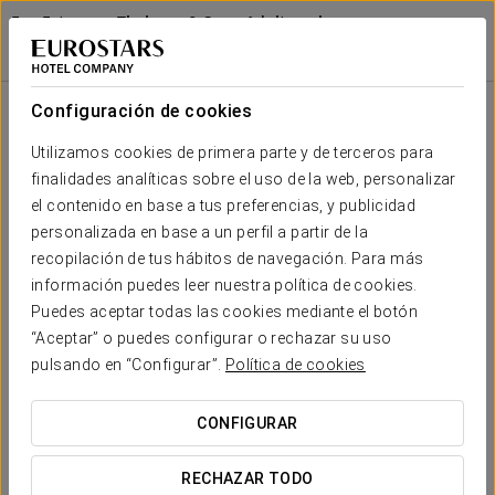
Exe Estepona Thalasso & Spa - Adults only
Recommended
MÁLAGA - ESTEPONA
Iniciar sesión e
Elya Spa
Configuración de cookies
Elya Spa
Utilizamos cookies de primera parte y de terceros para
finalidades analíticas sobre el uso de la web, personalizar
el contenido en base a tus preferencias, y publicidad
personalizada en base a un perfil a partir de la
recopilación de tus hábitos de navegación. Para más
información puedes leer nuestra política de cookies.
Puedes aceptar todas las cookies mediante el botón
“Aceptar” o puedes configurar o rechazar su uso
pulsando en “Configurar”.
Política de cookies
CONFIGURAR
RECHAZAR TODO