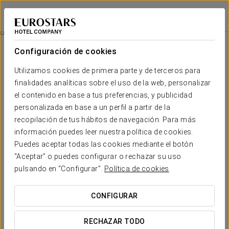
Exe Cunit Suites & Spa
TARRAGONA - CUNIT
Iniciar sesión e
Promociones
Configuración de cookies
Promociones
Utilizamos cookies de primera parte y de terceros para
finalidades analíticas sobre el uso de la web, personalizar
el contenido en base a tus preferencias, y publicidad
personalizada en base a un perfil a partir de la
recopilación de tus hábitos de navegación. Para más
Experiencia romántica
información puedes leer nuestra política de cookies.
Puedes aceptar todas las cookies mediante el botón
18 €
“Aceptar” o puedes configurar o rechazar su uso
pulsando en “Configurar”.
Política de cookies
VER OFERTA
CONFIGURAR
RECHAZAR TODO