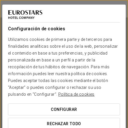
Exe Cunit Suites & Spa
TARRAGONA - CUNIT
Iniciar sesión e
Configuración de cookies
Utilizamos cookies de primera parte y de terceros para
finalidades analíticas sobre el uso de la web, personalizar
Exe Cunit Suites & Spa
el contenido en base a tus preferencias, y publicidad
personalizada en base a un perfil a partir de la
TARRAGONA - CUNIT
recopilación de tus hábitos de navegación. Para más
información puedes leer nuestra política de cookies.
Puedes aceptar todas las cookies mediante el botón
“Aceptar” o puedes configurar o rechazar su uso
pulsando en “Configurar”.
Política de cookies
CONFIGURAR
¿CUÁNDO QUIERES IR?


RECHAZAR TODO