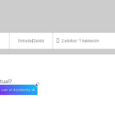

.
{
2
adultos
1
habitación
Entrada
Salida
tual?
 con el Asistente IA