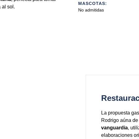
MASCOTAS:
al sol.
No admitidas
Restaura
La propuesta gas
Rodrigo aúna de 
vanguardia
, uti
elaboraciones ori