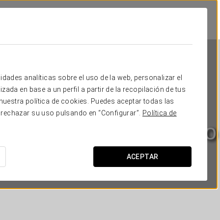
idades analíticas sobre el uso de la web, personalizar el
zada en base a un perfil a partir de la recopilación de tus
uestra política de cookies. Puedes aceptar todas las
 rechazar su uso pulsando en “Configurar”.
Política de
Crisol Conde Rodrigo
SALAMANCA - CIUDAD RODRIGO
ACEPTAR