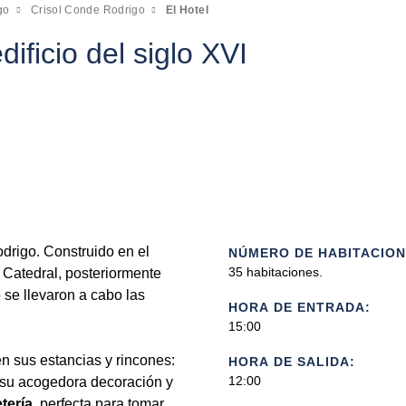
go
Crisol Conde Rodrigo
El Hotel
dificio del siglo XVI
drigo. Construido en el
NÚMERO DE HABITACION
35 habitaciones.
a Catedral, posteriormente
 se llevaron a cabo las
HORA DE ENTRADA:
15:00
en sus estancias y rincones:
HORA DE SALIDA:
12:00
a su acogedora decoración y
tería
, perfecta para tomar