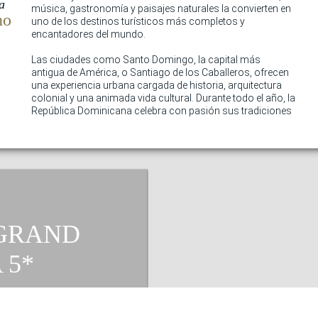
a
música, gastronomía y paisajes naturales la convierten en
no
uno de los destinos turísticos más completos y
encantadores del mundo.
Las ciudades como Santo Domingo, la capital más
antigua de América, o Santiago de los Caballeros, ofrecen
una experiencia urbana cargada de historia, arquitectura
colonial y una animada vida cultural. Durante todo el año, la
República Dominicana celebra con pasión sus tradiciones
GRAND
A
da La Marina #1