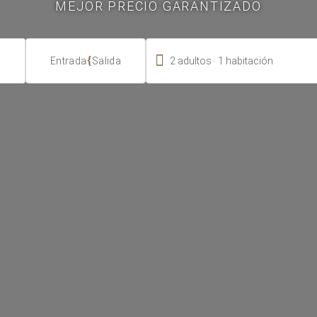
MEJOR PRECIO GARANTIZADO

.
{
2
adultos
1
habitación
Entrada
Salida