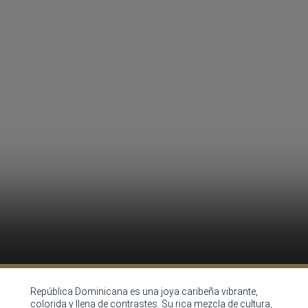
República Dominicana es una joya caribeña vibrante,
colorida y llena de contrastes. Su rica mezcla de cultura,