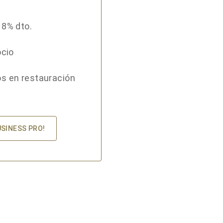
18% dto.
ocio
s en restauración
USINESS PRO!