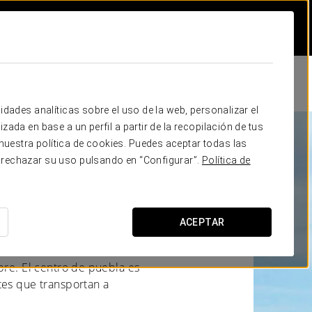
idades analíticas sobre el uso de la web, personalizar el
zada en base a un perfil a partir de la recopilación de tus
uestra política de cookies. Puedes aceptar todas las
 rechazar su uso pulsando en “Configurar”.
Política de
ACEPTAR
o, una deliciosa salsa entre
udad de Puebla es, en cierto
bre. El centro de puebla es
tes que transportan a