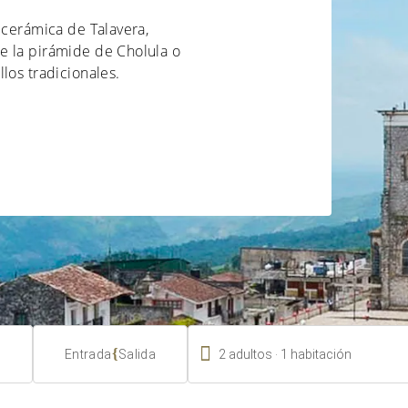
 cerámica de Talavera,
e la pirámide de Cholula o
los tradicionales.

.
{
2
adultos
1
habitación
Entrada
Salida