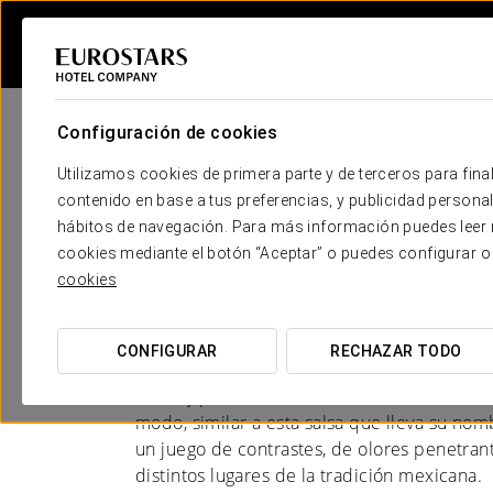
Configuración de cookies
Utilizamos cookies de primera parte y de terceros para final
contenido en base a tus preferencias, y publicidad personali
hábitos de navegación. Para más información puedes leer n
Hoteles en Puebla
cookies mediante el botón “Aceptar” o puedes configurar o
cookies
TIERRA DE HISTORIA Y SABOR
CONFIGURAR
RECHAZAR TODO
Seguro que has oído hablar del mole poblan
dulce y picante de envolvente aroma. La ci
modo, similar a esta salsa que lleva su nom
un juego de contrastes, de olores penetran
distintos lugares de la tradición mexicana.