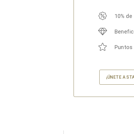
10% de
Benefic
Puntos
¡ÚNETE A ST