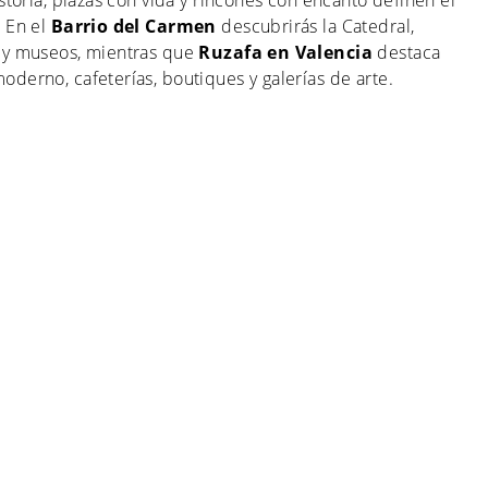
istoria, plazas con vida y rincones con encanto definen el
. En el
Barrio del Carmen
descubrirás la Catedral,
 y museos, mientras que
Ruzafa en Valencia
destaca
derno, cafeterías, boutiques y galerías de arte.