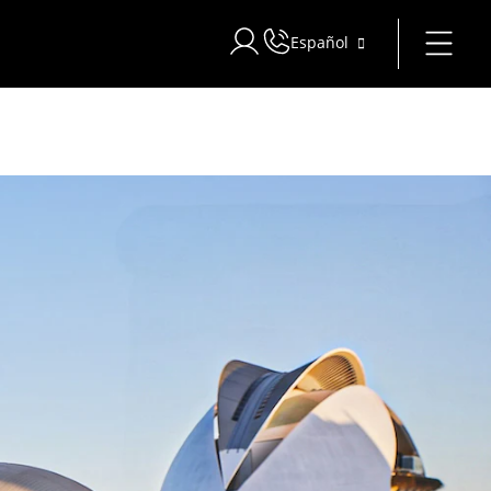
Español
Iniciar sesión en Star Traveler o 