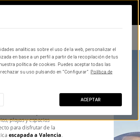
idades analíticas sobre el uso de la web, personalizar el
zada en base a un perfil a partir de la recopilación de tus
uestra política de cookies. Puedes aceptar todas las
 rechazar su uso pulsando en “Configurar”.
Política de
LOJAMIENTO IDEAL
ACEPTAR
e de España situada junto
 la modernidad y la luz del
ios, playas y espacios
cto para disfrutar de la
tica
escapada a Valencia
.