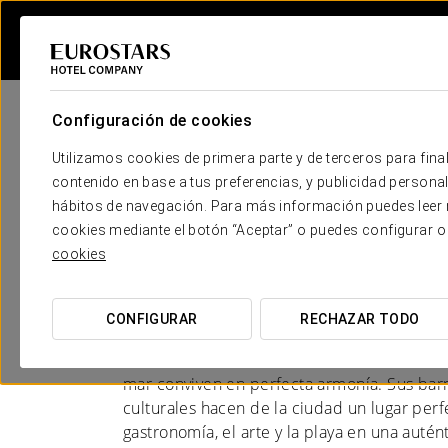
Configuración de cookies
Utilizamos cookies de primera parte y de terceros para final
contenido en base a tus preferencias, y publicidad personali
hábitos de navegación. Para más información puedes leer n
Hoteles en Valencia
cookies mediante el botón “Aceptar” o puedes configurar o
cookies
DESCUBRE LA CIUDAD DESDE TU A
CONFIGURAR
RECHAZAR TODO
Valencia es una ciudad costera del est
al mar Mediterráneo
, donde la tradición,
mar conviven en perfecta armonía. Sus barr
culturales hacen de la ciudad un lugar perfe
gastronomía, el arte y la playa en una autén