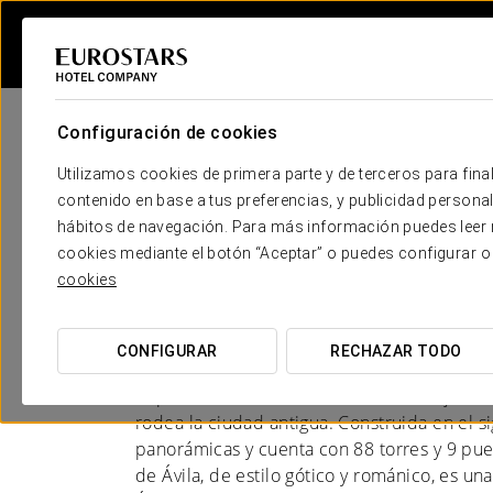
Configuración de cookies
Utilizamos cookies de primera parte y de terceros para final
contenido en base a tus preferencias, y publicidad personali
hábitos de navegación. Para más información puedes leer n
Hoteles en Ávila
cookies mediante el botón “Aceptar” o puedes configurar o
cookies
UN TESORO MEDIEVAL
CONFIGURAR
RECHAZAR TODO
Ávila, una joya medieval en el corazón de E
impresionante muralla, una de las mejor c
rodea la ciudad antigua. Construida en el sig
panorámicas y cuenta con 88 torres y 9 puer
de Ávila, de estilo gótico y románico, es un