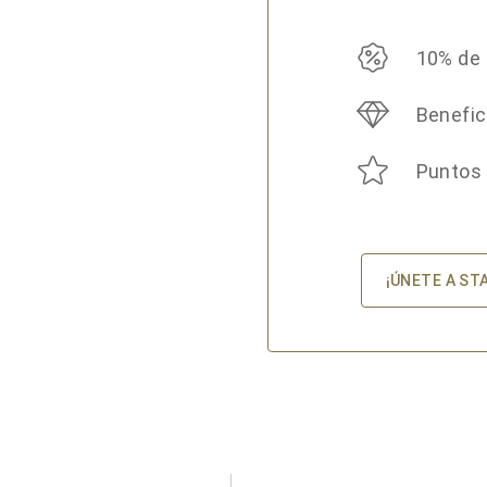
10% de
Benefic
Puntos
¡ÚNETE A ST