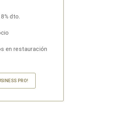
18% dto.
ocio
s en restauración
USINESS PRO!