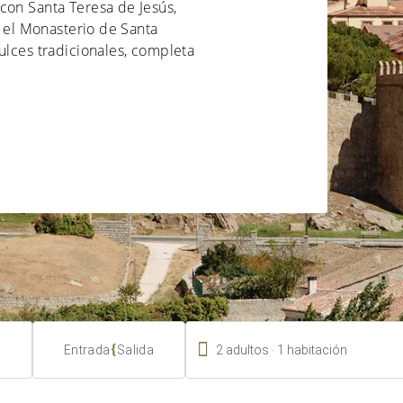
con Santa Teresa de Jesús,
n el Monasterio de Santa
ulces tradicionales, completa

.
{
2
adultos
1
habitación
Entrada
Salida