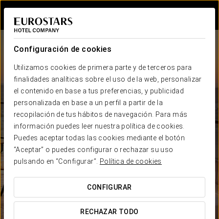
Iniciar sesión e
Configuración de cookies
Utilizamos cookies de primera parte y de terceros para
finalidades analíticas sobre el uso de la web, personalizar
el contenido en base a tus preferencias, y publicidad
personalizada en base a un perfil a partir de la
recopilación de tus hábitos de navegación. Para más
Eurostars Hotel Company
información puedes leer nuestra política de cookies.
hoteles en
países
Puedes aceptar todas las cookies mediante el botón
MEJOR PRECIO GARANTIZADO
“Aceptar” o puedes configurar o rechazar su uso
pulsando en “Configurar”.
Política de cookies
CONFIGURAR
RECHAZAR TODO