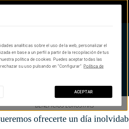
idades analíticas sobre el uso de la web, personalizar el
zada en base a un perfil a partir de la recopilación de tus
Te cuidamos el día de tu boda
uestra política de cookies. Puedes aceptar todas las
 rechazar su uso pulsando en “Configurar”.
Política de
+100 hoteles disponibles
Wedding planner
Descuentos en Honeymoon
ACEPTAR
BENEFICIOS EUROSTARS
ueremos ofrecerte un día inolvidab