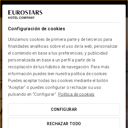
Iniciar sesión e
Configuración de cookies
Utilizamos cookies de primera parte y de terceros para
finalidades analíticas sobre el uso de la web, personalizar
el contenido en base a tus preferencias, y publicidad
personalizada en base a un perfil a partir de la
recopilación de tus hábitos de navegación. Para más
Eurostars Hotel Company
información puedes leer nuestra política de cookies.
hoteles en
países
Puedes aceptar todas las cookies mediante el botón
MEJOR PRECIO GARANTIZADO
“Aceptar” o puedes configurar o rechazar su uso
pulsando en “Configurar”.
Política de cookies
CONFIGURAR
RECHAZAR TODO