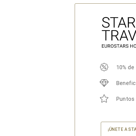
10% de
Benefic
Puntos
¡ÚNETE A ST