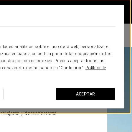
idades analíticas sobre el uso de la web, personalizar el
zada en base a un perfil a partir de la recopilación de tus
uestra política de cookies. Puedes aceptar todas las
x
 rechazar su uso pulsando en “Configurar”.
Política de
DE NUESTROS HOTELES
ACEPTAR
scan disfrutar de la
ico. Esta isla, ubicada en el
 relajarse y desconectarse