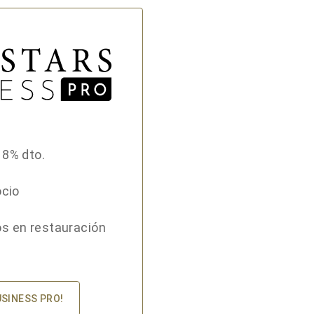
18% dto.
ocio
s en restauración
USINESS PRO!