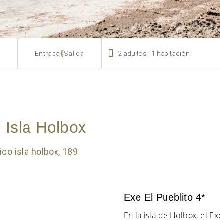

.
{
2
adultos
1
habitación
Entrada
Salida
 Isla Holbox
Exe El Pueblito 4*
En la isla de Holbox, el Ex