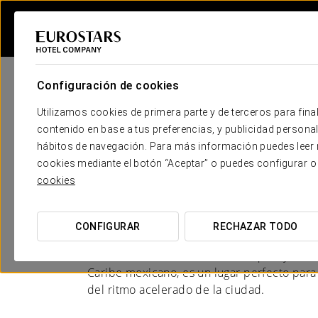
Configuración de cookies
Utilizamos cookies de primera parte y de terceros para final
contenido en base a tus preferencias, y publicidad personali
hábitos de navegación. Para más información puedes leer n
Hoteles en Isla Holbo
cookies mediante el botón “Aceptar” o puedes configurar o
cookies
DESCUBRE ISLA HOLBOX EN UNO 
CONFIGURAR
RECHAZAR TODO
Holbox es un destino ideal para quienes bu
naturaleza en un ambiente tranquilo y autént
Caribe mexicano, es un lugar perfecto para
del ritmo acelerado de la ciudad.