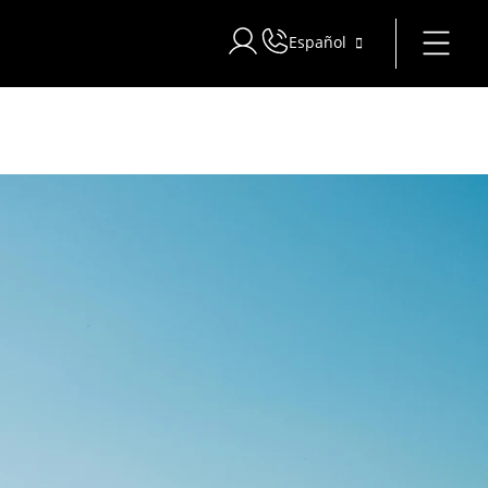
Español
Iniciar sesión en Star Traveler o 