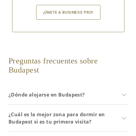
¡ÚNETE A BUSINESS PRO!
Preguntas frecuentes sobre
Budapest
¿Dónde alojarse en Budapest?
El centro de la capital del Danubio es la mejor
¿Cuál es la mejor zona para dormir en
opción para quienes buscan comodidad y
Budapest si es tu primera visita?
proximidad a los principales atractivos turísticos.
Esta zona permite acceder fácilmente a lugares
El centro de Budapest, especialmente las zonas