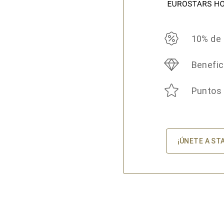
10% de
Benefic
Puntos
¡ÚNETE A ST