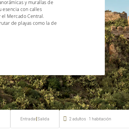
panorámicas y murallas de
u esencia con calles
 y el Mercado Central.
frutar de playas como la de

.
{
2
adultos
1
habitación
Entrada
Salida