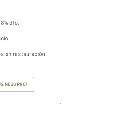
18% dto.
ocio
s en restauración
USINESS PRO!