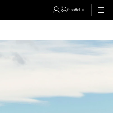
Español
Iniciar sesión en Star Traveler o 