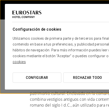
Configuración de cookies
Utilizamos cookies de primera parte y de terceros para final
contenido en base a tus preferencias, y publicidad personali
hábitos de navegación. Para más información puedes leer n
Hoteles en Valencia -
cookies mediante el botón “Aceptar” o puedes configurar o
cookies
UNA MIRADA AL AYER
CONFIGURAR
RECHAZAR TODO
Sagunto, situada en la provincia de Valenc
Valenciana, es una ciudad con una notable h
patrimonio cultural. Enclavada en la coma
combina vestigios antiguos con vida conte
romano del siglo I d.C., aún utilizado para r