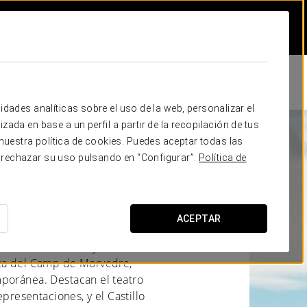
idades analíticas sobre el uso de la web, personalizar el
zada en base a un perfil a partir de la recopilación de tus
uestra política de cookies. Puedes aceptar todas las
 Sagunto
 rechazar su uso pulsando en “Configurar”.
Política de
ACEPTAR
ia, dentro de la Comunidad
erencia histórica y un rico
rca del Camp de Morvedre,
mporánea. Destacan el teatro
epresentaciones, y el Castillo