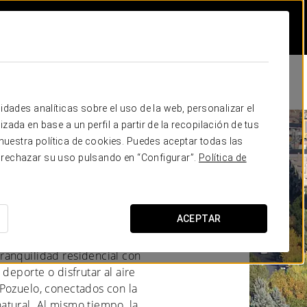
idades analíticas sobre el uso de la web, personalizar el
zada en base a un perfil a partir de la recopilación de tus
uestra política de cookies. Puedes aceptar todas las
Pozuelo de
 rechazar su uso pulsando en “Configurar”.
Política de
S DE MADRID
ACEPTAR
ranquilidad residencial con
deporte o disfrutar al aire
Pozuelo, conectados con la
atural. Al mismo tiempo, la