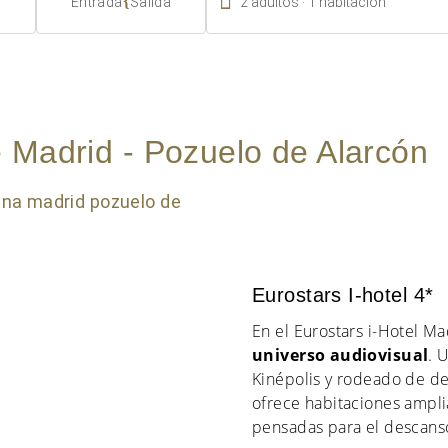

{
2
adultos
1
habitación
Entrada
Salida
 Madrid - Pozuelo de Alarcón
Eurostars I-hotel 4*
En el Eurostars i-Hotel Mad
universo audiovisual
. 
Kinépolis y rodeado de de
ofrece habitaciones ampl
pensadas para el descanso