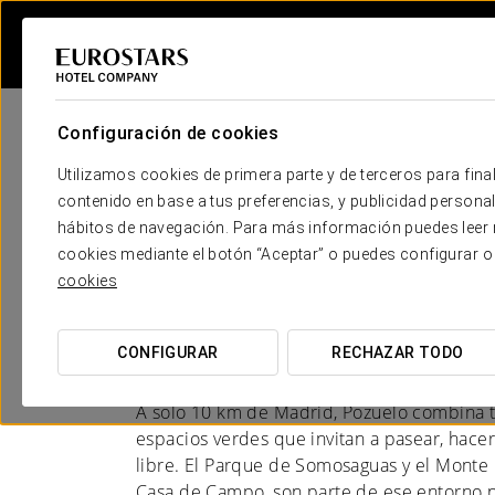
Configuración de cookies
Utilizamos cookies de primera parte y de terceros para final
contenido en base a tus preferencias, y publicidad personali
hábitos de navegación. Para más información puedes leer n
Hoteles en Madrid - 
cookies mediante el botón “Aceptar” o puedes configurar o
cookies
Alarcón
REFUGIO NATURAL A LAS PUERTA
CONFIGURAR
RECHAZAR TODO
A solo 10 km de Madrid, Pozuelo combina t
espacios verdes que invitan a pasear, hacer 
libre. El Parque de Somosaguas y el Monte 
Casa de Campo, son parte de ese entorno n