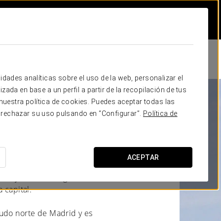
idades analíticas sobre el uso de la web, personalizar el
zada en base a un perfil a partir de la recopilación de tus
uestra política de cookies. Puedes aceptar todas las
Alcobendas
 rechazar su uso pulsando en “Configurar”.
Política de
ACEPTAR
kilómetros de Madrid centro,
ial y económica gracias a
 capital.
nudo norte de Madrid y es