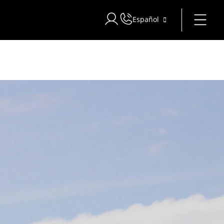
Español
Iniciar sesión en Star Traveler o 