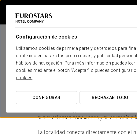
Configuración de cookies
Utilizamos cookies de primera parte y de terceros para final
contenido en base a tus preferencias, y publicidad personali
hábitos de navegación. Para más información puedes leer n
Hoteles en Madrid - 
cookies mediante el botón “Aceptar” o puedes configurar o
cookies
CORAZÓN EMPRESARIAL
CONFIGURAR
RECHAZAR TODO
La localidad de Alcobendas, a tan solo 17 
es una zona de gran efervescencia empresar
sus excelentes conexiones y su cercanía a la
La localidad conecta directamente con el 