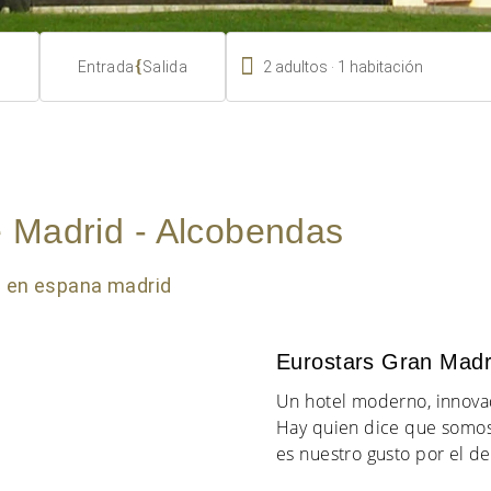

.
{
2
adultos
1
habitación
Entrada
Salida
e Madrid - Alcobendas
Eurostars Gran Madr
Un hotel moderno, innova
Hay quien dice que somos 
es nuestro gusto por el de